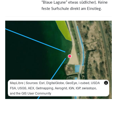
“Blaue Lagune” etwas südlicher). Keine
feste Surfschule direkt am Einstieg.
MapLibre
| Sources: Esri, DigitalGlobe, GeoEye, i-cubed, USDA
FSA, USGS, AEX, Getmapping, Aerogrid, IGN, IGP, swisstopo,
and the GIS User Community
200 m